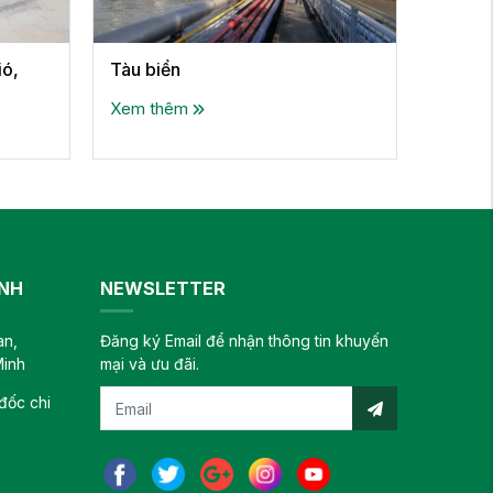
ió,
Tàu biển
Xem thêm
INH
NEWSLETTER
an,
Đăng ký Email để nhận thông tin khuyến
Minh
mại và ưu đãi.
đốc chi