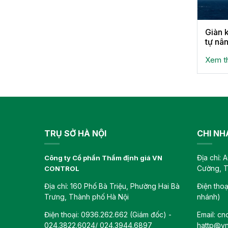
Giàn 
tự nân
Xem 
TRỤ SỞ HÀ NỘI
CHI NH
Địa chỉ:
Công ty Cổ phần Thẩm định giá VN
Cường, T
CONTROL
Địa chỉ: 160 Phố Bà Triệu, Phường Hai Bà
Điện tho
Trưng, Thành phố Hà Nội
nhánh)
Điện thoại: 0936.262.662 (Giám đốc) -
Email: c
024.3822.6024/ 024.3944.6897
hattp@vn