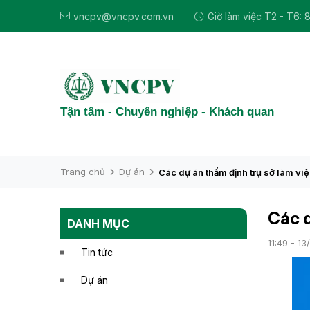
vncpv@vncpv.com.vn
Giờ làm việc T2 - T6: 
Tận tâm - Chuyên nghiệp - Khách quan
Trang chủ
Dự án
Các dự án thẩm định trụ sở làm v
Các d
DANH MỤC
11:49 - 13
Tin tức
Dự án