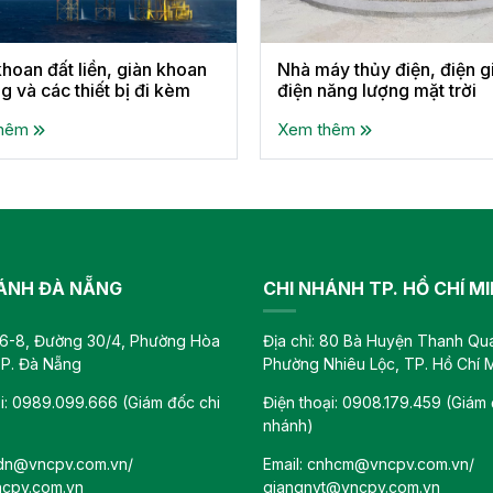
khoan đất liền, giàn khoan
Nhà máy thủy điện, điện g
g và các thiết bị đi kèm
điện năng lượng mặt trời
thêm
Xem thêm
ÁNH ĐÀ NẴNG
CHI NHÁNH TP. HỒ CHÍ M
 A6-8, Đường 30/4, Phường Hòa
Địa chỉ: 80 Bà Huyện Thanh Qu
P. Đà Nẵng
Phường Nhiêu Lộc, TP. Hồ Chí 
ại: 0989.099.666 (Giám đốc chi
Điện thoại: 0908.179.459 (Giám 
nhánh)
ndn@vncpv.com.vn/
Email: cnhcm@vncpv.com.vn/
cpv.com.vn
giangnvt@vncpv.com.vn